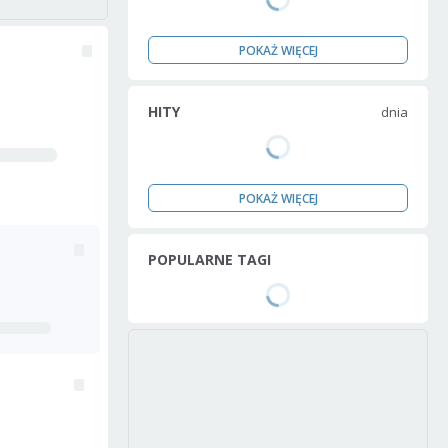
POKAŻ WIĘCEJ
HITY
dnia
POKAŻ WIĘCEJ
POPULARNE TAGI