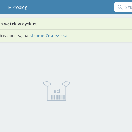
Mikroblog
en wątek w dyskusji!
dostępne są na
stronie Znaleziska
.