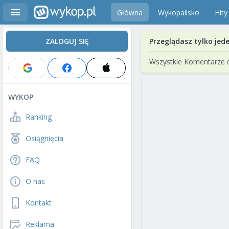
Główna
Wykopalisko
Hity
ZALOGUJ SIĘ
Przeglądasz tylko jed
Wszystkie Komentarze 
WYKOP
Ranking
Osiągnięcia
FAQ
O nas
Kontakt
Reklama