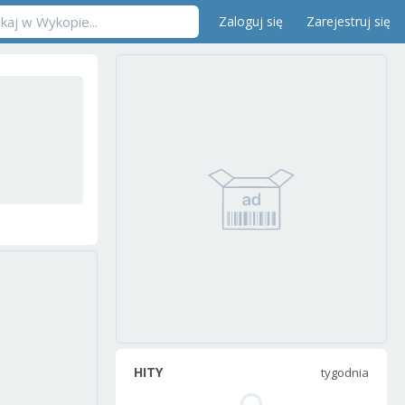
Zaloguj się
Zarejestruj się
HITY
tygodnia