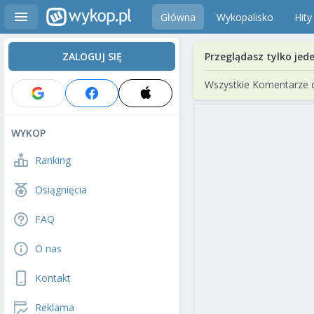
Główna
Wykopalisko
Hity
ZALOGUJ SIĘ
Przeglądasz tylko jed
Wszystkie Komentarze 
WYKOP
Ranking
Osiągnięcia
FAQ
O nas
Kontakt
Reklama