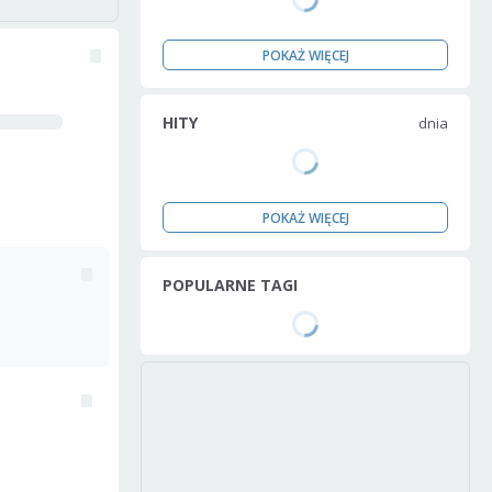
POKAŻ WIĘCEJ
HITY
dnia
POKAŻ WIĘCEJ
POPULARNE TAGI