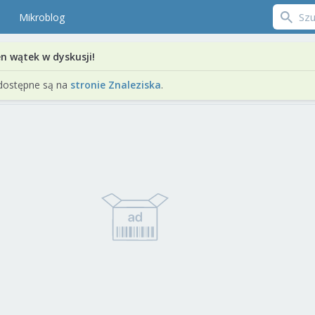
Mikroblog
en wątek w dyskusji!
dostępne są na
stronie Znaleziska
.