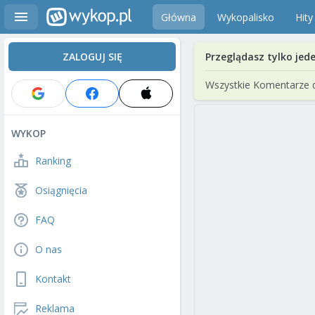
Główna
Wykopalisko
Hity
ZALOGUJ SIĘ
Przeglądasz tylko jed
Wszystkie Komentarze 
WYKOP
Ranking
Osiągnięcia
FAQ
O nas
Kontakt
Reklama