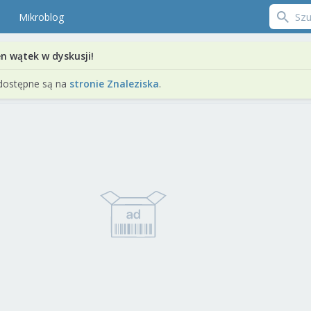
Mikroblog
en wątek w dyskusji!
dostępne są na
stronie Znaleziska
.