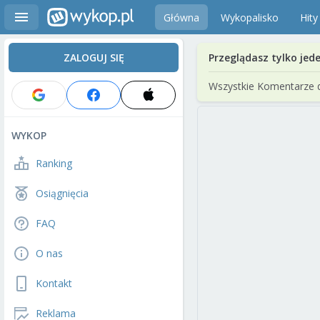
Główna
Wykopalisko
Hity
ZALOGUJ SIĘ
Przeglądasz tylko jed
Wszystkie Komentarze 
WYKOP
Ranking
Osiągnięcia
FAQ
O nas
Kontakt
Reklama