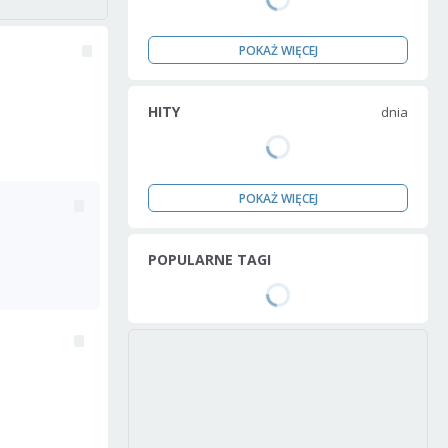
POKAŻ WIĘCEJ
HITY
dnia
POKAŻ WIĘCEJ
POPULARNE TAGI