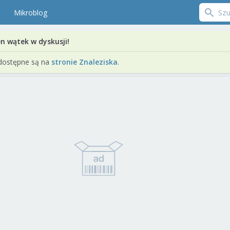
Mikroblog
en wątek w dyskusji!
dostępne są na
stronie Znaleziska
.