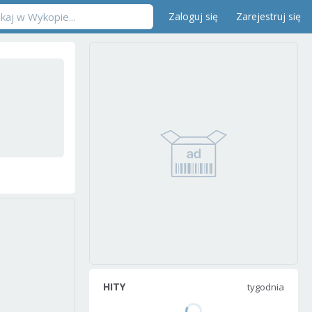
Zaloguj się
Zarejestruj się
HITY
tygodnia