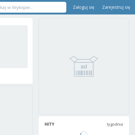
Zaloguj się
Zarejestruj się
HITY
tygodnia