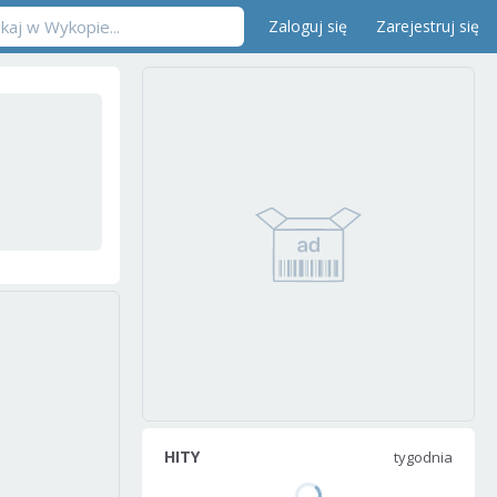
Zaloguj się
Zarejestruj się
HITY
tygodnia