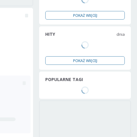
POKAŻ WIĘCEJ
HITY
dnia
POKAŻ WIĘCEJ
POPULARNE TAGI