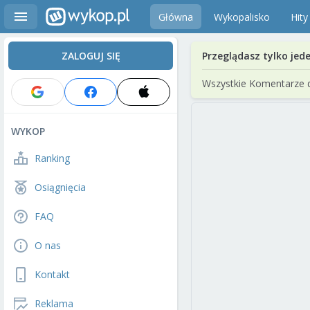
Główna
Wykopalisko
Hity
ZALOGUJ SIĘ
Przeglądasz tylko jed
Wszystkie Komentarze 
WYKOP
Ranking
Osiągnięcia
FAQ
O nas
Kontakt
Reklama