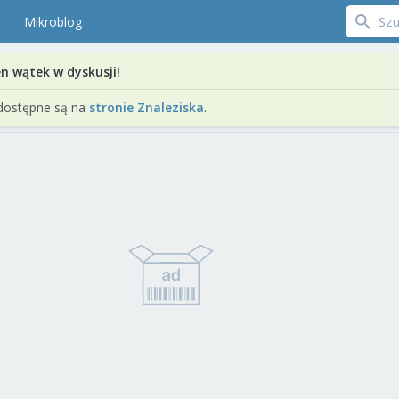
Mikroblog
en wątek w dyskusji!
dostępne są na
stronie Znaleziska
.