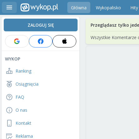
Główna
Wykopalisko
Hity
ZALOGUJ SIĘ
Przeglądasz tylko jed
Wszystkie Komentarze 
WYKOP
Ranking
Osiągnięcia
FAQ
O nas
Kontakt
Reklama