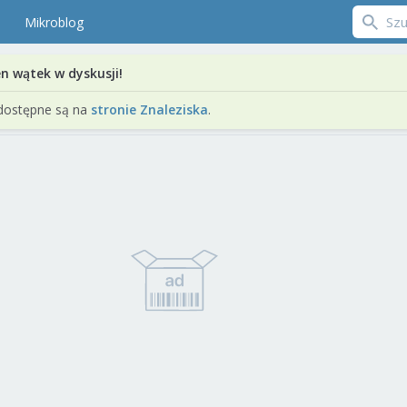
Mikroblog
en wątek w dyskusji!
dostępne są na
stronie Znaleziska
.