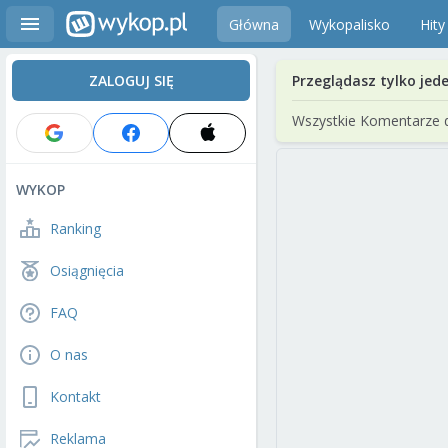
Główna
Wykopalisko
Hity
ZALOGUJ SIĘ
Przeglądasz tylko jed
Wszystkie Komentarze 
WYKOP
Ranking
Osiągnięcia
FAQ
O nas
Kontakt
Reklama