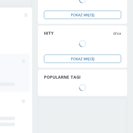
POKAŻ WIĘCEJ
HITY
dnia
POKAŻ WIĘCEJ
POPULARNE TAGI