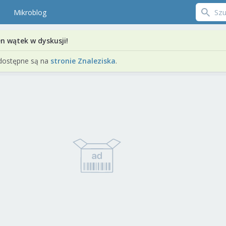
Mikroblog
en wątek w dyskusji!
dostępne są na
stronie Znaleziska
.