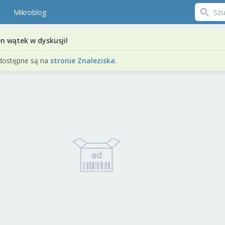
Mikroblog
en wątek w dyskusji!
dostępne są na
stronie Znaleziska
.