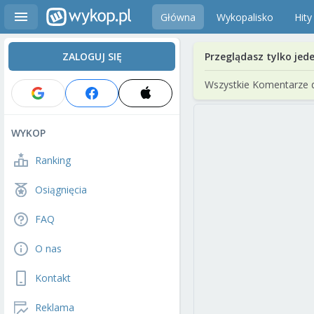
Główna
Wykopalisko
Hity
ZALOGUJ SIĘ
Przeglądasz tylko jed
Wszystkie Komentarze 
WYKOP
Ranking
Osiągnięcia
FAQ
O nas
Kontakt
Reklama