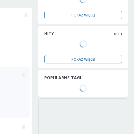
POKAŻ WIĘCEJ
HITY
dnia
POKAŻ WIĘCEJ
POPULARNE TAGI