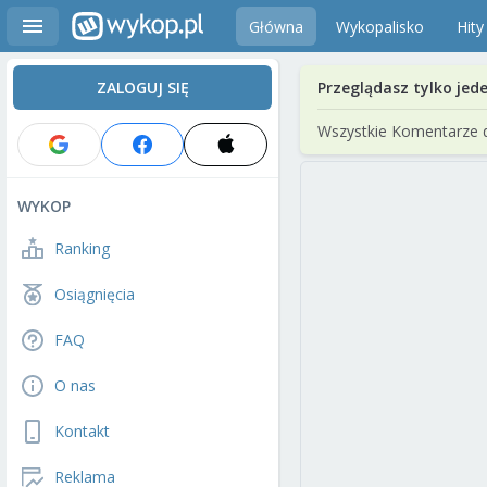
Główna
Wykopalisko
Hity
ZALOGUJ SIĘ
Przeglądasz tylko jed
Wszystkie Komentarze 
WYKOP
Ranking
Osiągnięcia
FAQ
O nas
Kontakt
Reklama