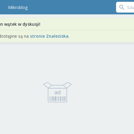
Mikroblog
en wątek w dyskusji!
dostępne są na
stronie Znaleziska
.