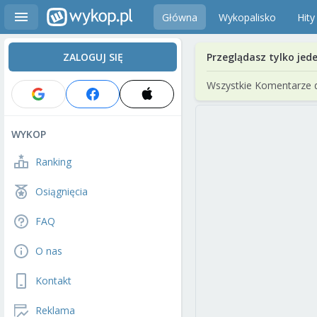
Główna
Wykopalisko
Hity
ZALOGUJ SIĘ
Przeglądasz tylko jed
Wszystkie Komentarze 
WYKOP
Ranking
Osiągnięcia
FAQ
O nas
Kontakt
Reklama