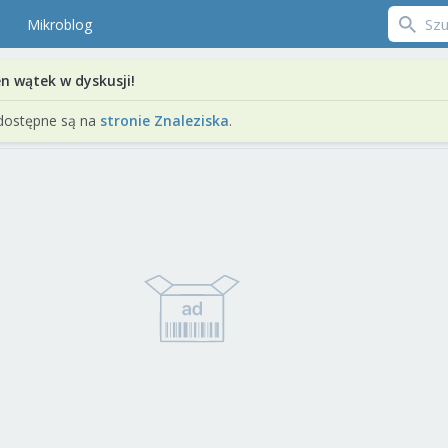
Mikroblog
en wątek w dyskusji!
dostępne są na
stronie Znaleziska
.