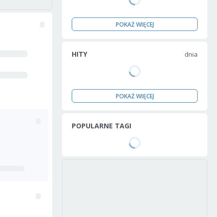
POKAŻ WIĘCEJ
HITY
dnia
POKAŻ WIĘCEJ
POPULARNE TAGI