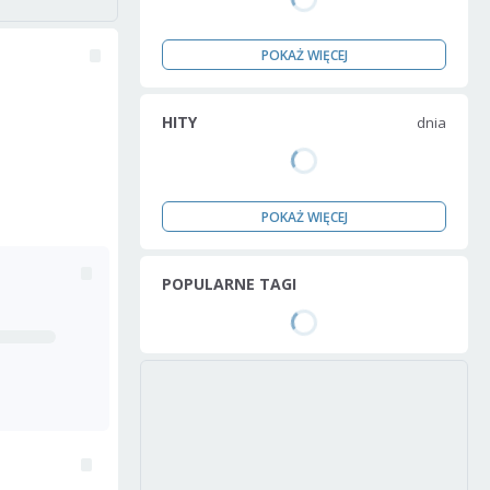
POKAŻ WIĘCEJ
HITY
dnia
POKAŻ WIĘCEJ
POPULARNE TAGI