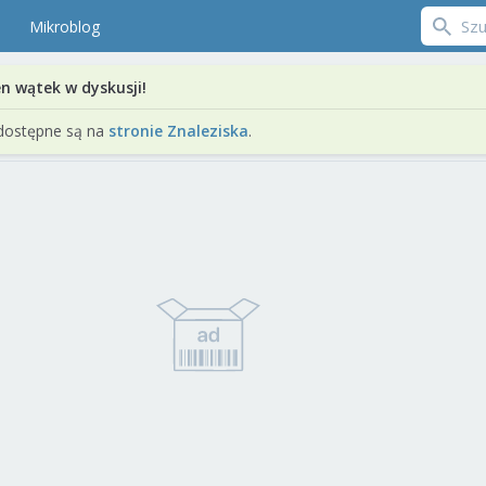
Mikroblog
en wątek w dyskusji!
dostępne są na
stronie Znaleziska
.