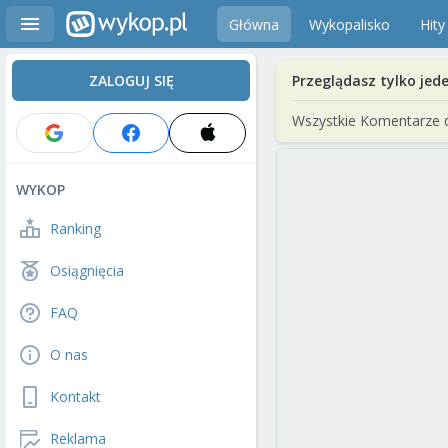
Główna
Wykopalisko
Hity
ZALOGUJ SIĘ
Przeglądasz tylko jed
Wszystkie Komentarze 
WYKOP
Ranking
Osiągnięcia
FAQ
O nas
Kontakt
Reklama