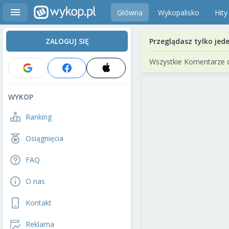
Główna
Wykopalisko
Hity
ZALOGUJ SIĘ
Przeglądasz tylko jed
Wszystkie Komentarze 
WYKOP
Ranking
Osiągnięcia
FAQ
O nas
Kontakt
Reklama