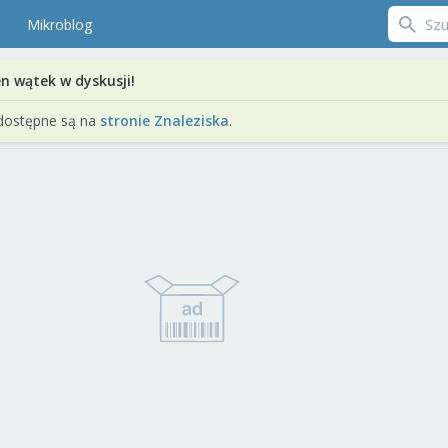
Mikroblog
en wątek w dyskusji!
dostępne są na
stronie Znaleziska
.