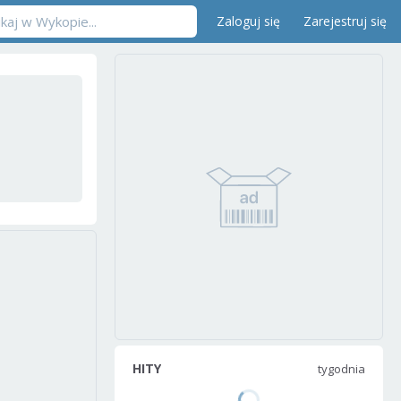
Zaloguj się
Zarejestruj się
HITY
tygodnia