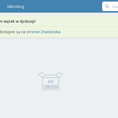
Mikroblog
en wątek w dyskusji!
dostępne są na
stronie Znaleziska
.