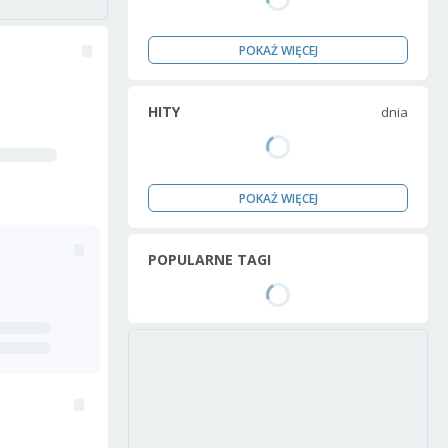
POKAŻ WIĘCEJ
HITY
dnia
POKAŻ WIĘCEJ
POPULARNE TAGI