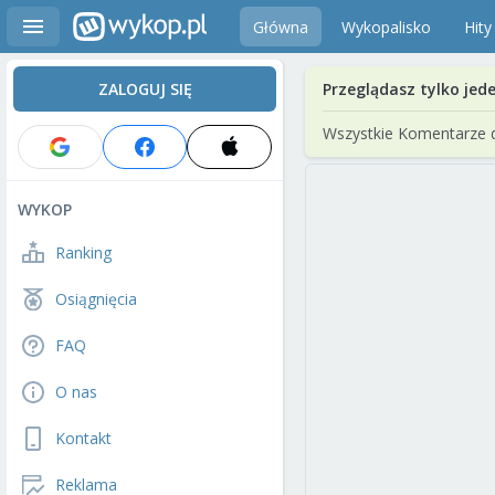
Główna
Wykopalisko
Hity
ZALOGUJ SIĘ
Przeglądasz tylko jed
Wszystkie Komentarze 
WYKOP
Ranking
Osiągnięcia
FAQ
O nas
Kontakt
Reklama