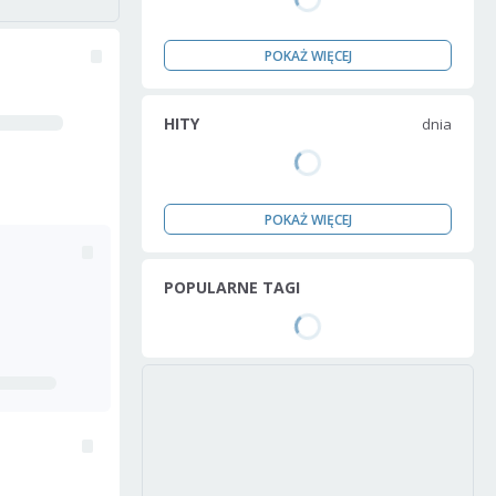
POKAŻ WIĘCEJ
HITY
dnia
POKAŻ WIĘCEJ
POPULARNE TAGI