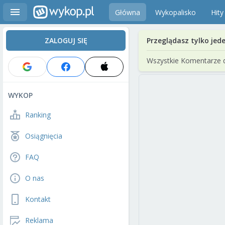
Główna
Wykopalisko
Hity
ZALOGUJ SIĘ
Przeglądasz tylko jed
Wszystkie Komentarze 
WYKOP
Ranking
Osiągnięcia
FAQ
O nas
Kontakt
Reklama