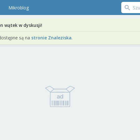
Mikroblog
en wątek w dyskusji!
dostępne są na
stronie Znaleziska
.