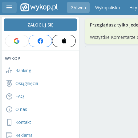
Główna
Wykopalisko
Hity
ZALOGUJ SIĘ
Przeglądasz tylko jed
Wszystkie Komentarze 
WYKOP
Ranking
Osiągnięcia
FAQ
O nas
Kontakt
Reklama