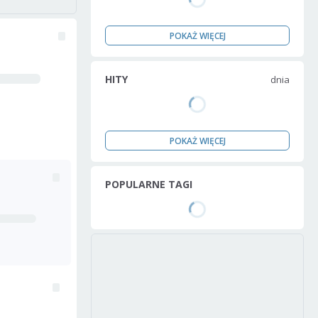
POKAŻ WIĘCEJ
HITY
dnia
POKAŻ WIĘCEJ
POPULARNE TAGI