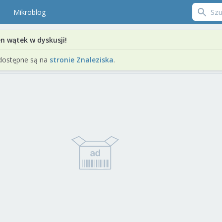
Mikroblog
en wątek w dyskusji!
dostępne są na
stronie Znaleziska
.