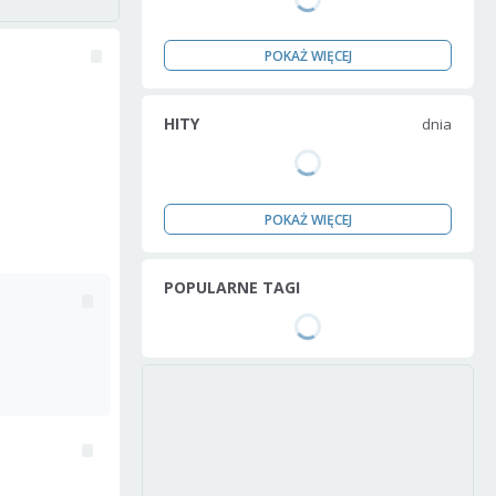
POKAŻ WIĘCEJ
HITY
dnia
POKAŻ WIĘCEJ
POPULARNE TAGI