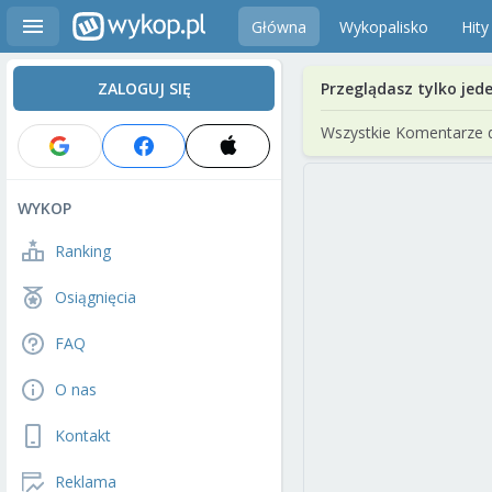
Główna
Wykopalisko
Hity
ZALOGUJ SIĘ
Przeglądasz tylko jed
Wszystkie Komentarze 
WYKOP
Ranking
Osiągnięcia
FAQ
O nas
Kontakt
Reklama