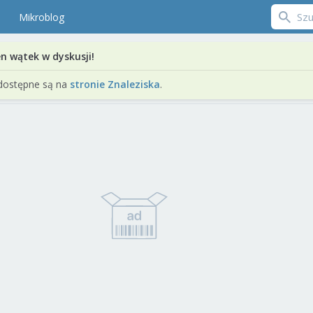
Mikroblog
en wątek w dyskusji!
dostępne są na
stronie Znaleziska
.