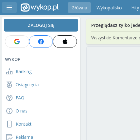
Główna
Wykopalisko
Hity
ZALOGUJ SIĘ
Przeglądasz tylko jed
Wszystkie Komentarze 
WYKOP
Ranking
Osiągnięcia
FAQ
O nas
Kontakt
Reklama