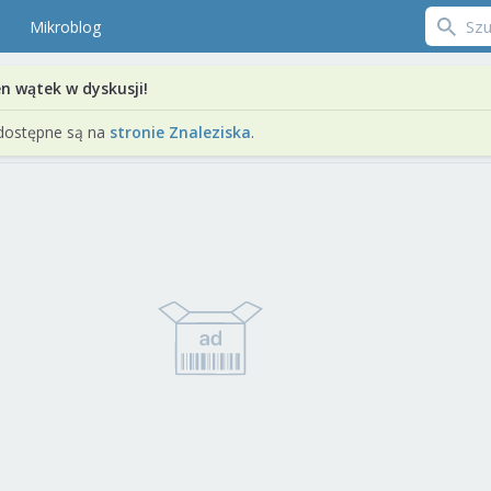
Mikroblog
en wątek w dyskusji!
dostępne są na
stronie Znaleziska
.