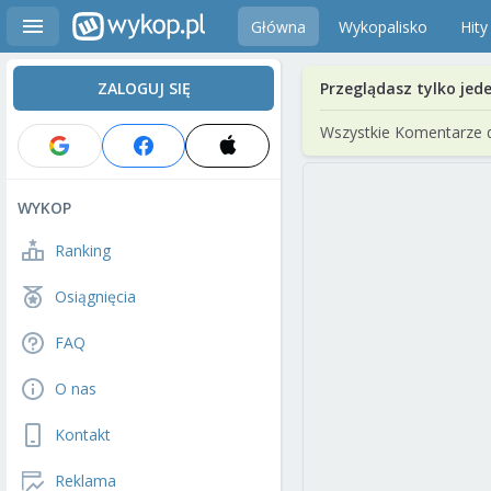
Główna
Wykopalisko
Hity
ZALOGUJ SIĘ
Przeglądasz tylko jed
Wszystkie Komentarze 
WYKOP
Ranking
Osiągnięcia
FAQ
O nas
Kontakt
Reklama