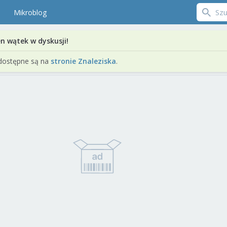
Mikroblog
en wątek w dyskusji!
dostępne są na
stronie Znaleziska
.