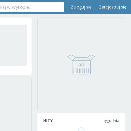
Zaloguj się
Zarejestruj się
HITY
tygodnia