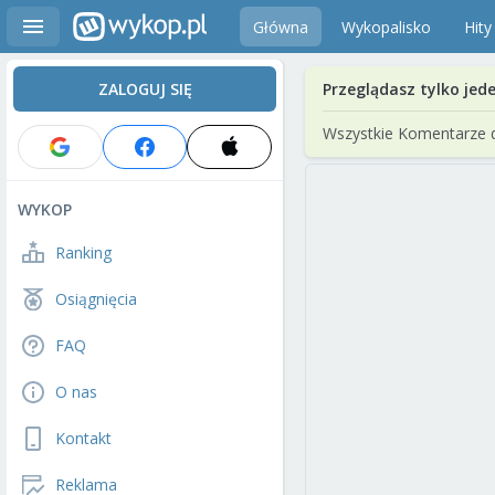
Główna
Wykopalisko
Hity
ZALOGUJ SIĘ
Przeglądasz tylko jed
Wszystkie Komentarze 
WYKOP
Ranking
Osiągnięcia
FAQ
O nas
Kontakt
Reklama