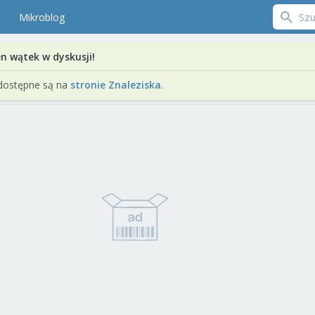
Mikroblog
en wątek w dyskusji!
dostępne są na
stronie Znaleziska
.