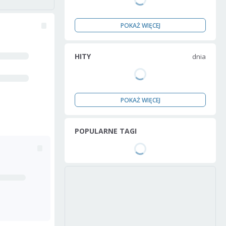
POKAŻ WIĘCEJ
HITY
dnia
POKAŻ WIĘCEJ
POPULARNE TAGI