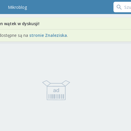
Mikroblog
en wątek w dyskusji!
dostępne są na
stronie Znaleziska
.