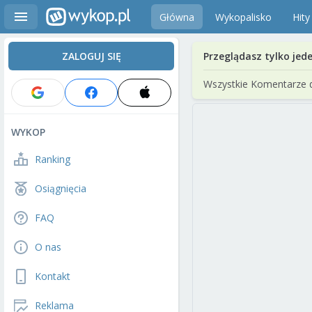
Główna
Wykopalisko
Hity
ZALOGUJ SIĘ
Przeglądasz tylko jed
Wszystkie Komentarze 
WYKOP
Ranking
Osiągnięcia
FAQ
O nas
Kontakt
Reklama