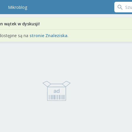
Mikroblog
en wątek w dyskusji!
dostępne są na
stronie Znaleziska
.