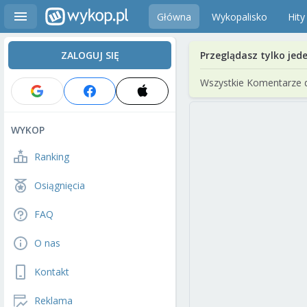
Główna
Wykopalisko
Hity
ZALOGUJ SIĘ
Przeglądasz tylko jed
Wszystkie Komentarze 
WYKOP
Ranking
Osiągnięcia
FAQ
O nas
Kontakt
Reklama