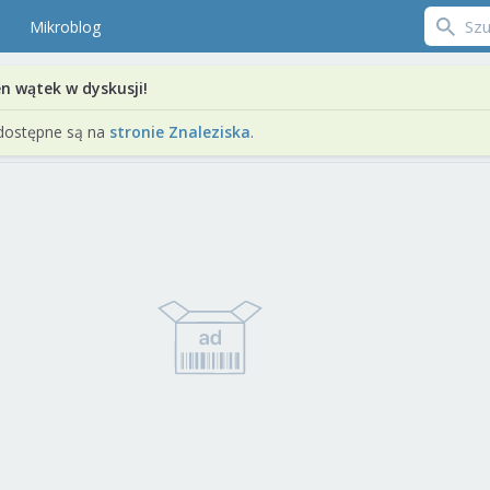
Mikroblog
en wątek w dyskusji!
dostępne są na
stronie Znaleziska
.