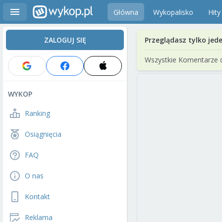
Główna
Wykopalisko
Hity
ZALOGUJ SIĘ
Przeglądasz tylko jed
Wszystkie Komentarze 
WYKOP
Ranking
Osiągnięcia
FAQ
O nas
Kontakt
Reklama