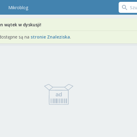
Mikroblog
en wątek w dyskusji!
dostępne są na
stronie Znaleziska
.