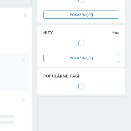
POKAŻ WIĘCEJ
HITY
dnia
POKAŻ WIĘCEJ
POPULARNE TAGI