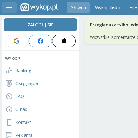
Główna
Wykopalisko
Hity
ZALOGUJ SIĘ
Przeglądasz tylko jed
Wszystkie Komentarze 
WYKOP
Ranking
Osiągnięcia
FAQ
O nas
Kontakt
Reklama