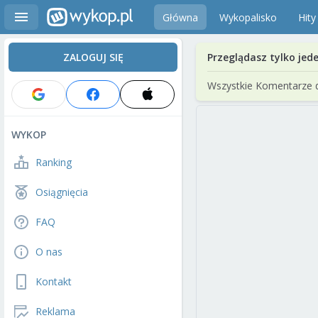
Główna
Wykopalisko
Hity
ZALOGUJ SIĘ
Przeglądasz tylko jed
Wszystkie Komentarze 
WYKOP
Ranking
Osiągnięcia
FAQ
O nas
Kontakt
Reklama