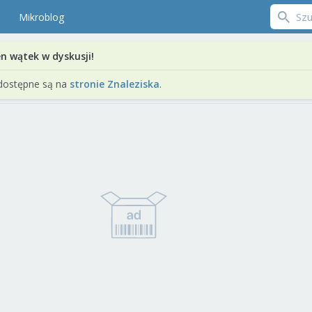
Mikroblog
en wątek w dyskusji!
dostępne są na
stronie Znaleziska
.