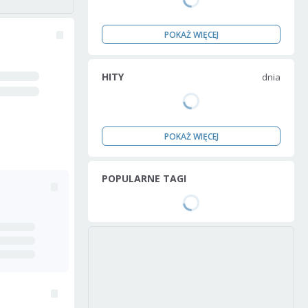
POKAŻ WIĘCEJ
HITY
dnia
POKAŻ WIĘCEJ
POPULARNE TAGI