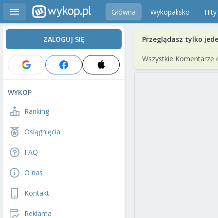
Główna
Wykopalisko
Hity
ZALOGUJ SIĘ
Przeglądasz tylko jed
Wszystkie Komentarze 
WYKOP
Ranking
Osiągnięcia
FAQ
O nas
Kontakt
Reklama