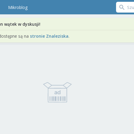
Mikroblog
en wątek w dyskusji!
dostępne są na
stronie Znaleziska
.