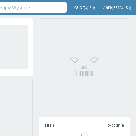
Zaloguj się
Zarejestruj się
HITY
tygodnia