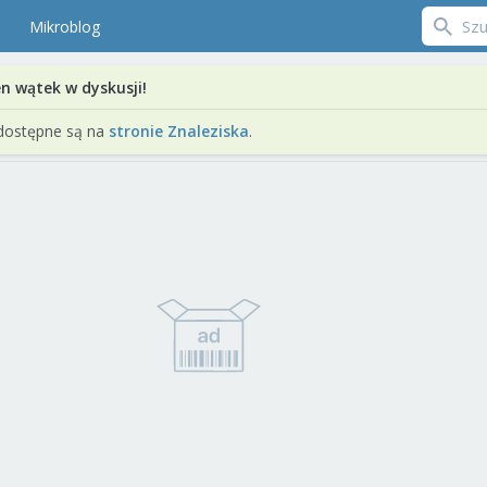
Mikroblog
en wątek w dyskusji!
dostępne są na
stronie Znaleziska
.