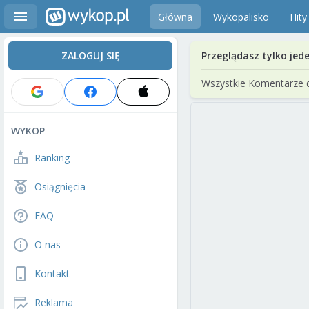
Główna
Wykopalisko
Hity
ZALOGUJ SIĘ
Przeglądasz tylko jed
Wszystkie Komentarze 
WYKOP
Ranking
Osiągnięcia
FAQ
O nas
Kontakt
Reklama