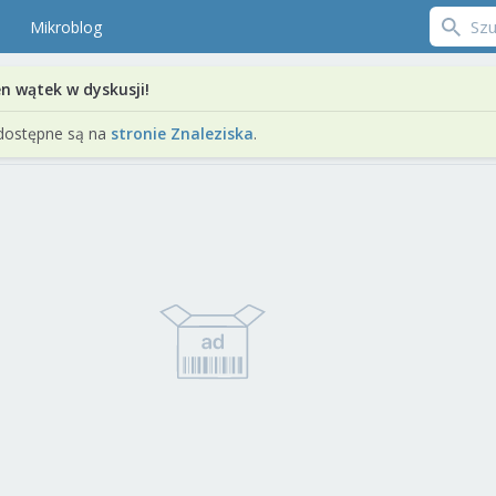
Mikroblog
en wątek w dyskusji!
dostępne są na
stronie Znaleziska
.