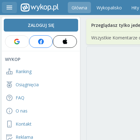
Główna
Wykopalisko
Hity
ZALOGUJ SIĘ
Przeglądasz tylko jed
Wszystkie Komentarze 
WYKOP
Ranking
Osiągnięcia
FAQ
O nas
Kontakt
Reklama