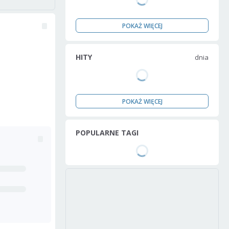
POKAŻ WIĘCEJ
HITY
dnia
POKAŻ WIĘCEJ
POPULARNE TAGI