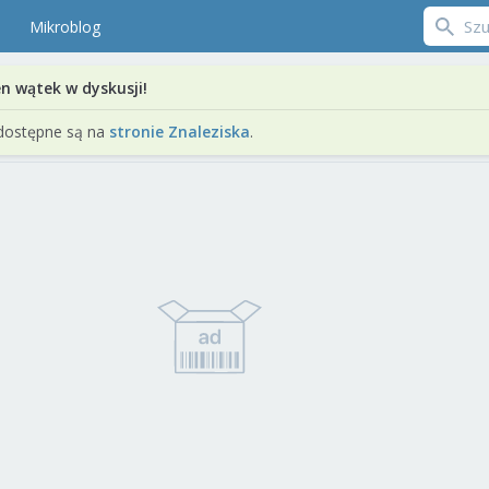
Mikroblog
en wątek w dyskusji!
dostępne są na
stronie Znaleziska
.