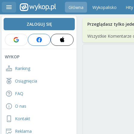
Główna
Wykopalisko
Hity
ZALOGUJ SIĘ
Przeglądasz tylko jed
Wszystkie Komentarze 
WYKOP
Ranking
Osiągnięcia
FAQ
O nas
Kontakt
Reklama