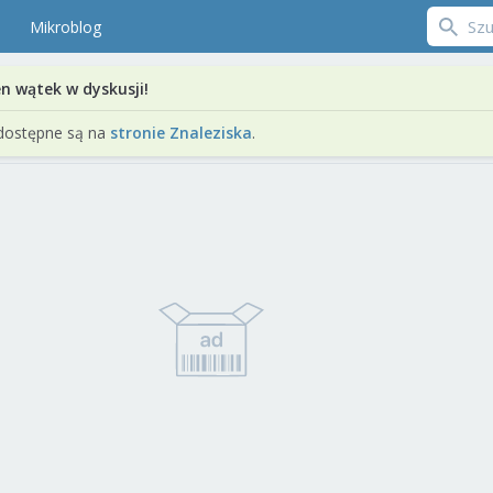
Mikroblog
en wątek w dyskusji!
dostępne są na
stronie Znaleziska
.