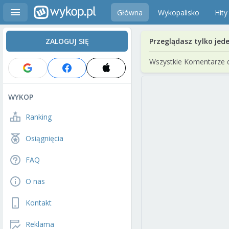
Główna
Wykopalisko
Hity
ZALOGUJ SIĘ
Przeglądasz tylko jed
Wszystkie Komentarze 
WYKOP
Ranking
Osiągnięcia
FAQ
O nas
Kontakt
Reklama