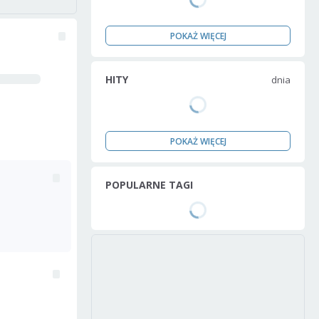
POKAŻ WIĘCEJ
HITY
dnia
POKAŻ WIĘCEJ
POPULARNE TAGI