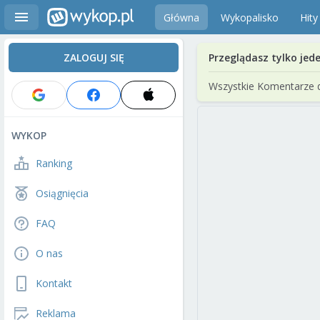
Główna
Wykopalisko
Hity
ZALOGUJ SIĘ
Przeglądasz tylko jed
Wszystkie Komentarze 
WYKOP
Ranking
Osiągnięcia
FAQ
O nas
Kontakt
Reklama