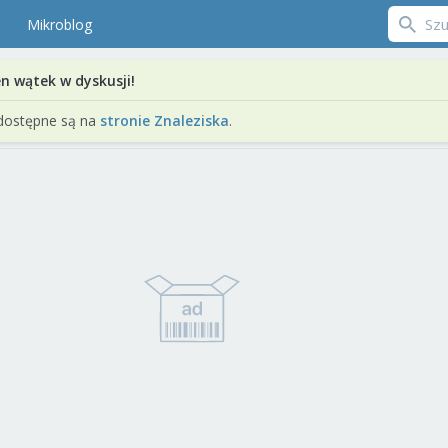
Mikroblog
en wątek w dyskusji!
dostępne są na
stronie Znaleziska
.