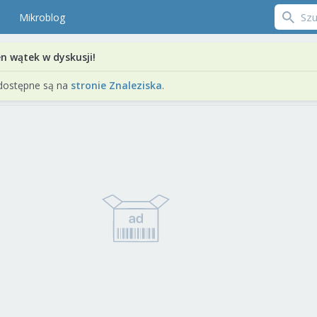
Mikroblog
en wątek w dyskusji!
dostępne są na
stronie Znaleziska
.