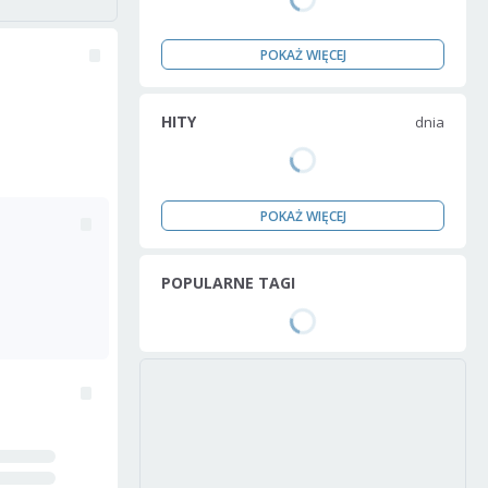
POKAŻ WIĘCEJ
HITY
dnia
POKAŻ WIĘCEJ
POPULARNE TAGI