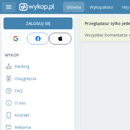
Główna
Wykopalisko
Hity
ZALOGUJ SIĘ
Przeglądasz tylko jed
Wszystkie Komentarze 
WYKOP
Ranking
Osiągnięcia
FAQ
O nas
Kontakt
Reklama