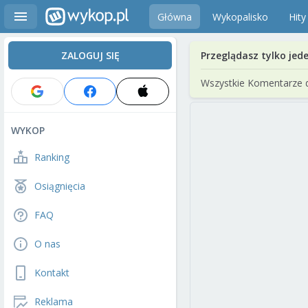
Główna
Wykopalisko
Hity
ZALOGUJ SIĘ
Przeglądasz tylko jed
Wszystkie Komentarze 
WYKOP
Ranking
Osiągnięcia
FAQ
O nas
Kontakt
Reklama