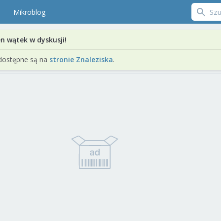
Mikroblog
en wątek w dyskusji!
dostępne są na
stronie Znaleziska
.