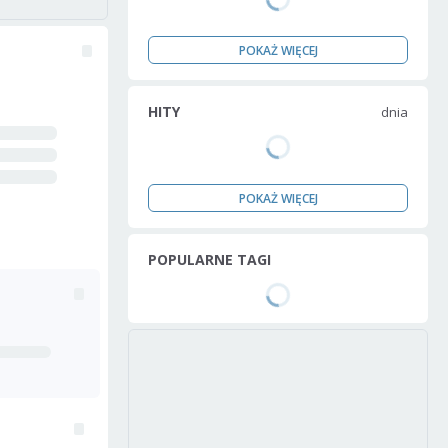
POKAŻ WIĘCEJ
HITY
dnia
POKAŻ WIĘCEJ
POPULARNE TAGI