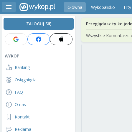
Główna
Wykopalisko
Hity
ZALOGUJ SIĘ
Przeglądasz tylko jed
Wszystkie Komentarze 
WYKOP
Ranking
Osiągnięcia
FAQ
O nas
Kontakt
Reklama