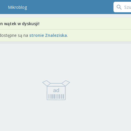
Mikroblog
en wątek w dyskusji!
dostępne są na
stronie Znaleziska
.