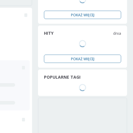
POKAŻ WIĘCEJ
HITY
dnia
POKAŻ WIĘCEJ
POPULARNE TAGI