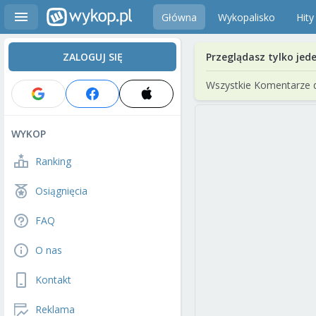
Główna
Wykopalisko
Hity
ZALOGUJ SIĘ
Przeglądasz tylko jed
Wszystkie Komentarze 
WYKOP
Ranking
Osiągnięcia
FAQ
O nas
Kontakt
Reklama