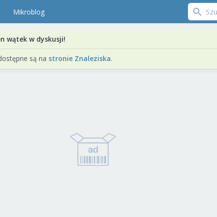
Mikroblog
en wątek w dyskusji!
dostępne są na
stronie Znaleziska
.