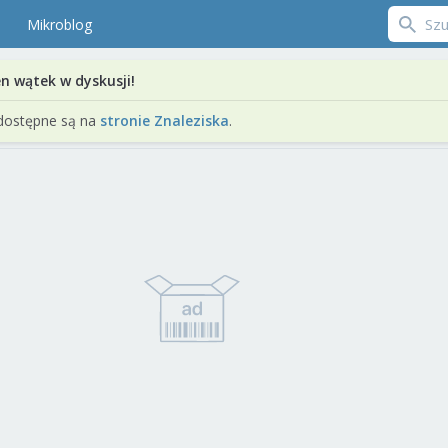
Mikroblog
en wątek w dyskusji!
dostępne są na
stronie Znaleziska
.