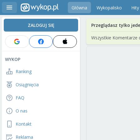
Główna
Wykopalisko
Hity
ZALOGUJ SIĘ
Przeglądasz tylko jed
Wszystkie Komentarze 
WYKOP
Ranking
Osiągnięcia
FAQ
O nas
Kontakt
Reklama