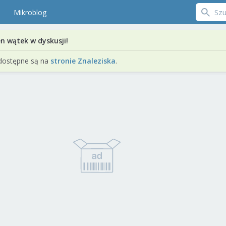
Mikroblog
en wątek w dyskusji!
dostępne są na
stronie Znaleziska
.