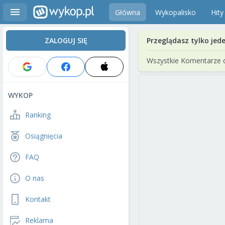
Główna
Wykopalisko
Hity
ZALOGUJ SIĘ
Przeglądasz tylko jed
Wszystkie Komentarze 
WYKOP
Ranking
Osiągnięcia
FAQ
O nas
Kontakt
Reklama