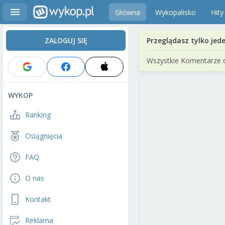
Główna
Wykopalisko
Hity
ZALOGUJ SIĘ
Przeglądasz tylko jed
Wszystkie Komentarze 
WYKOP
Ranking
Osiągnięcia
FAQ
O nas
Kontakt
Reklama