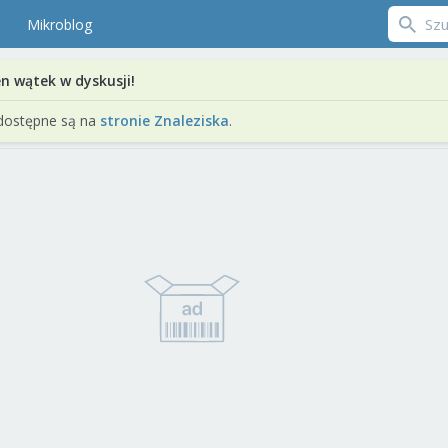
Mikroblog
en wątek w dyskusji!
dostępne są na
stronie Znaleziska
.