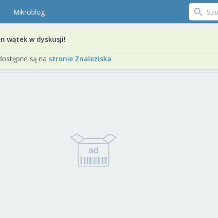
Mikroblog
en wątek w dyskusji!
dostępne są na
stronie Znaleziska
.