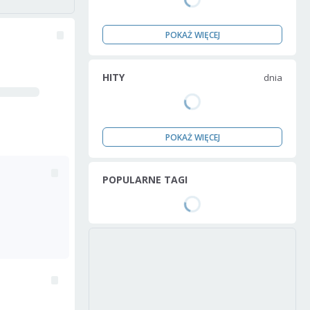
POKAŻ WIĘCEJ
HITY
dnia
POKAŻ WIĘCEJ
POPULARNE TAGI