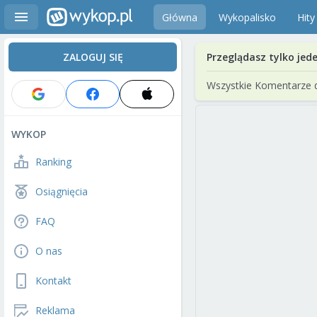
Główna
Wykopalisko
Hity
ZALOGUJ SIĘ
Przeglądasz tylko jed
Wszystkie Komentarze 
WYKOP
Ranking
Osiągnięcia
FAQ
O nas
Kontakt
Reklama