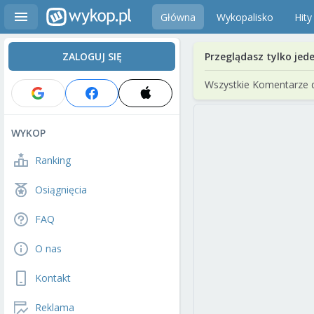
Główna
Wykopalisko
Hity
ZALOGUJ SIĘ
Przeglądasz tylko jed
Wszystkie Komentarze 
WYKOP
Ranking
Osiągnięcia
FAQ
O nas
Kontakt
Reklama