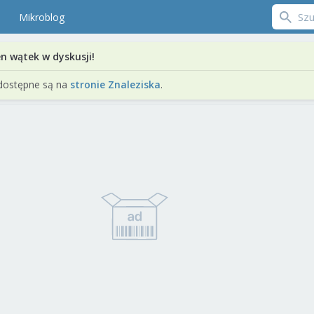
Mikroblog
en wątek w dyskusji!
dostępne są na
stronie Znaleziska
.