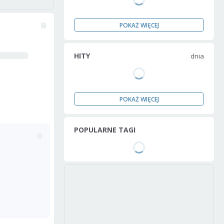
POKAŻ WIĘCEJ
HITY
dnia
POKAŻ WIĘCEJ
POPULARNE TAGI