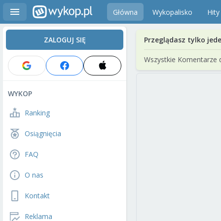
Główna
Wykopalisko
Hity
ZALOGUJ SIĘ
Przeglądasz tylko jed
Wszystkie Komentarze 
WYKOP
Ranking
Osiągnięcia
FAQ
O nas
Kontakt
Reklama