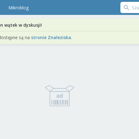
Mikroblog
en wątek w dyskusji!
dostępne są na
stronie Znaleziska
.