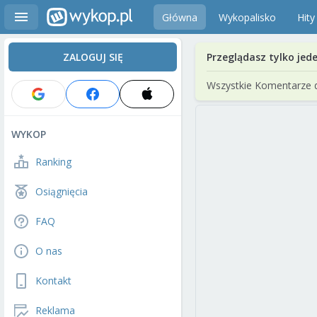
Główna
Wykopalisko
Hity
ZALOGUJ SIĘ
Przeglądasz tylko jed
Wszystkie Komentarze 
WYKOP
Ranking
Osiągnięcia
FAQ
O nas
Kontakt
Reklama