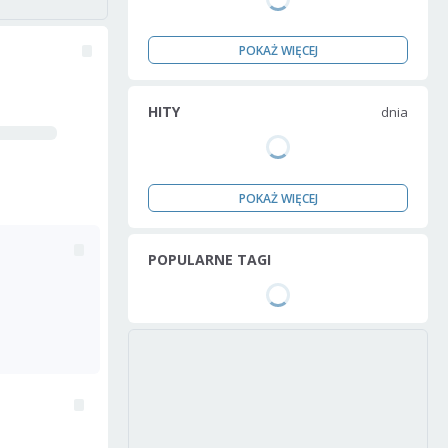
POKAŻ WIĘCEJ
HITY
dnia
POKAŻ WIĘCEJ
POPULARNE TAGI