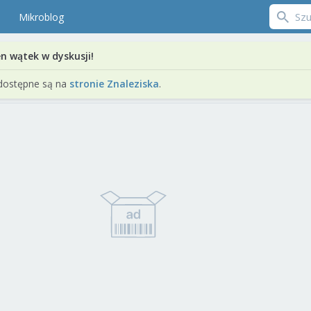
Mikroblog
en wątek w dyskusji!
dostępne są na
stronie Znaleziska
.