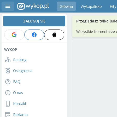
Główna
Wykopalisko
Hity
ZALOGUJ SIĘ
Przeglądasz tylko jed
Wszystkie Komentarze 
WYKOP
Ranking
Osiągnięcia
FAQ
O nas
Kontakt
Reklama