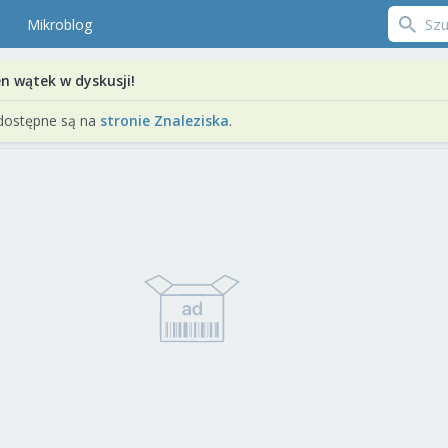
Mikroblog
en wątek w dyskusji!
dostępne są na
stronie Znaleziska
.