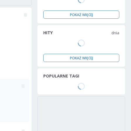
POKAŻ WIĘCEJ
HITY
dnia
POKAŻ WIĘCEJ
POPULARNE TAGI