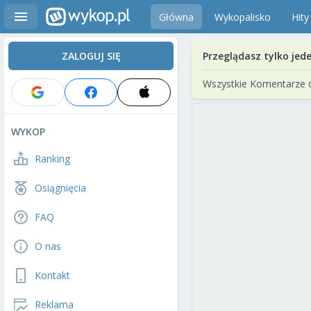
Główna
Wykopalisko
Hity
ZALOGUJ SIĘ
Przeglądasz tylko jed
Wszystkie Komentarze 
WYKOP
Ranking
Osiągnięcia
FAQ
O nas
Kontakt
Reklama