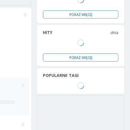
POKAŻ WIĘCEJ
HITY
dnia
POKAŻ WIĘCEJ
POPULARNE TAGI