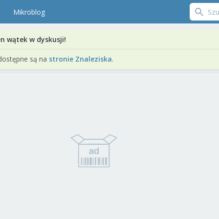
Mikroblog
en wątek w dyskusji!
dostępne są na
stronie Znaleziska
.